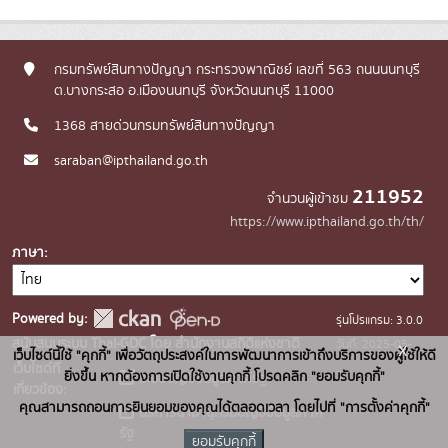
กรมทรัพย์สินทางปัญญา กระทรวงพาณิชย์ เลขที่ 563 ถนนนนทบุรี
ต.บางกระสอ อ.เมืองนนทบุรี จังหวัดนนทบุรี 11000
1368 สายด่วนกรมทรัพย์สินทางปัญญา
saraban@ipthailand.go.th
211952
จำนวนผู้เข้าชม
https://www.ipthailand.go.th/th/
ภาษา
Powered by:
รุ่นโปรแกรม: 3.0.0
สนับสนุนระบบ Thai-GDC โดย สำนักงานสถิติแห่งชาติ
วันที่: 2025-05-
x
เว็บไซต์นี้ใช้ "คุกกี้" เพื่อวัตถุประสงค์ในการพัฒนาการเข้าถึงบริการของผู้ใช้ให้ดี
เว็บไซต์ที่
30
ยิ่งขึ้น หากต้องการเปิดใช้งานคุกกี้ โปรดคลิก "ยอมรับคุกกี้"
ระบบบัญชีข้อมูลภาครัฐ
เกี่ยวข้อง:
คุณสามารถถอนการยินยอมของคุณได้ตลอดเวลา โดยไปที่ "การตั้งค่าคุกกี้"
บริการนามานุกรมบัญชีข้อมูลภาค
รัฐ
ยอมรับคุกกี้