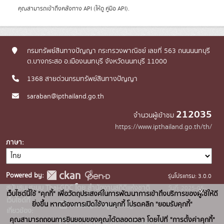
คุณสามารถเข้าถึงคลังทาง
API
(ให้ดู
คู่มือ API
).
กรมทรัพย์สินทางปัญญา กระทรวงพาณิชย์ เลขที่ 563 ถนนนนทบุรี
ต.บางกระสอ อ.เมืองนนทบุรี จังหวัดนนทบุรี 11000
1368 สายด่วนกรมทรัพย์สินทางปัญญา
saraban@ipthailand.go.th
212035
จำนวนผู้เข้าชม
https://www.ipthailand.go.th/th/
ภาษา
Powered by:
รุ่นโปรแกรม: 3.0.0
สนับสนุนระบบ Thai-GDC โดย สำนักงานสถิติแห่งชาติ
วันที่: 2025-05-
x
เว็บไซต์นี้ใช้ "คุกกี้" เพื่อวัตถุประสงค์ในการพัฒนาการเข้าถึงบริการของผู้ใช้ให้ดี
เว็บไซต์ที่
30
ยิ่งขึ้น หากต้องการเปิดใช้งานคุกกี้ โปรดคลิก "ยอมรับคุกกี้"
ระบบบัญชีข้อมูลภาครัฐ
เกี่ยวข้อง:
คุณสามารถถอนการยินยอมของคุณได้ตลอดเวลา โดยไปที่ "การตั้งค่าคุกกี้"
บริการนามานุกรมบัญชีข้อมูลภาค