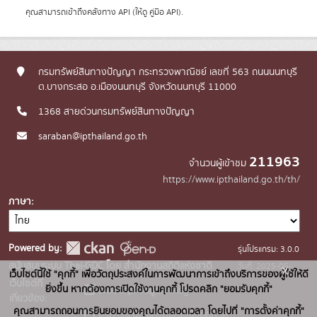
คุณสามารถเข้าถึงคลังทาง
API
(ให้ดู
คู่มือ API
).
กรมทรัพย์สินทางปัญญา กระทรวงพาณิชย์ เลขที่ 563 ถนนนนทบุรี
ต.บางกระสอ อ.เมืองนนทบุรี จังหวัดนนทบุรี 11000
1368 สายด่วนกรมทรัพย์สินทางปัญญา
saraban@ipthailand.go.th
211963
จำนวนผู้เข้าชม
https://www.ipthailand.go.th/th/
ภาษา
Powered by:
รุ่นโปรแกรม: 3.0.0
สนับสนุนระบบ Thai-GDC โดย สำนักงานสถิติแห่งชาติ
วันที่: 2025-05-
x
เว็บไซต์นี้ใช้ "คุกกี้" เพื่อวัตถุประสงค์ในการพัฒนาการเข้าถึงบริการของผู้ใช้ให้ดี
เว็บไซต์ที่
30
ยิ่งขึ้น หากต้องการเปิดใช้งานคุกกี้ โปรดคลิก "ยอมรับคุกกี้"
ระบบบัญชีข้อมูลภาครัฐ
เกี่ยวข้อง:
คุณสามารถถอนการยินยอมของคุณได้ตลอดเวลา โดยไปที่ "การตั้งค่าคุกกี้"
บริการนามานุกรมบัญชีข้อมูลภาค