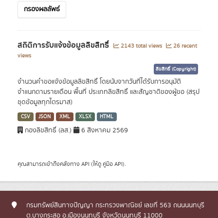
กรองผลลัพธ์
สถิติการรับแจ้งข้อมูลลิขสิทธิ์
2143 total views
26 recent
views
ลิขสิทธิ์ (Copyright)
จำนวนคำขอแจ้งข้อมูลลิขสิทธิ์ โดยนับจากวันที่ได้รับการอนุมัติ
จำแนกตามรายเดือน พื้นที่ ประเภทลิขสิทธิ์ และสัญชาติของผู้ขอ (สรุป
ชุดข้อมูลทุกไตรมาส)
CSV
JSON
XML
XLSX
HTML
กองลิขสิทธิ์ (ลส.)
6 สิงหาคม 2569
คุณสามารถเข้าถึงคลังทาง
API
(ให้ดู
คู่มือ API
).
กรมทรัพย์สินทางปัญญา กระทรวงพาณิชย์ เลขที่ 563 ถนนนนทบุรี
ต.บางกระสอ อ.เมืองนนทบุรี จังหวัดนนทบุรี 11000