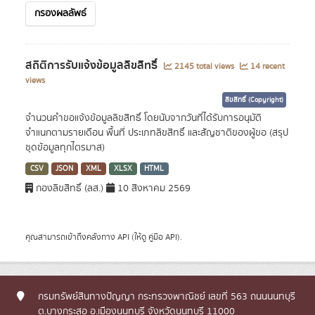
กรองผลลัพธ์
สถิติการรับแจ้งข้อมูลลิขสิทธิ์
2145 total views
14 recent
views
ลิขสิทธิ์ (Copyright)
จำนวนคำขอแจ้งข้อมูลลิขสิทธิ์ โดยนับจากวันที่ได้รับการอนุมัติ
จำแนกตามรายเดือน พื้นที่ ประเภทลิขสิทธิ์ และสัญชาติของผู้ขอ (สรุป
ชุดข้อมูลทุกไตรมาส)
CSV
JSON
XML
XLSX
HTML
กองลิขสิทธิ์ (ลส.)
10 สิงหาคม 2569
คุณสามารถเข้าถึงคลังทาง
API
(ให้ดู
คู่มือ API
).
กรมทรัพย์สินทางปัญญา กระทรวงพาณิชย์ เลขที่ 563 ถนนนนทบุรี
ต.บางกระสอ อ.เมืองนนทบุรี จังหวัดนนทบุรี 11000